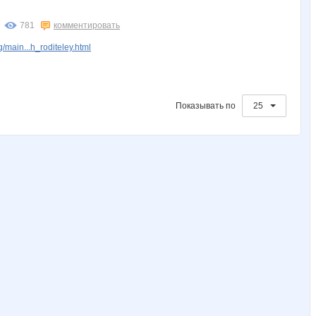
Nelena
Olushka)
Polli26
Purr
Purr!!
781
комментировать
main...h_roditeley.html
anutik333
blackkets
cornflour
gorjulval
irina26
Показывать по
25
milanika
nataliyaLLL
natasha82
perez-olga
persikOFF
торнадоО
Юмба
Алиса Селезнёва
Атолла
Азбука озеленения
Ларка
Леди81
Лепесток Лотоса
МамусяЛапуся
НАТИК@