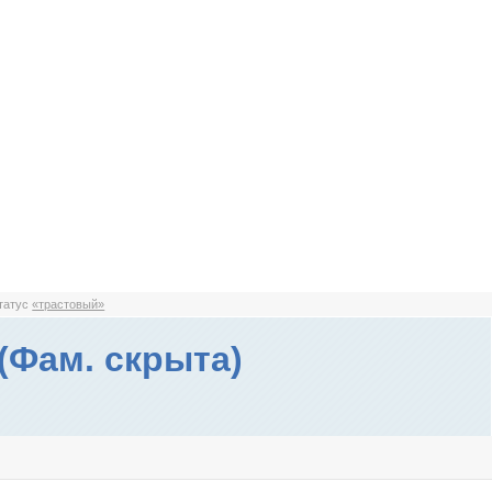
статус
«трастовый»
(Фам. скрыта)