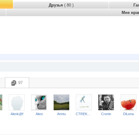
Друзья
( 80 )
Га
Мне нра
97
Alenk@f
Alesi
Anntu
CTREKOZZZA
Cronin
DiLena