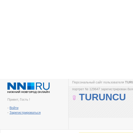
Персональный сайт пользователя
TUR
портрет № 129647 зарегистрирован боле
TURUNCU
Привет, Гость !
-
Войти
-
Зарегистрироваться