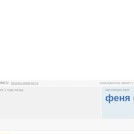
UNCU
:
turuncu.www.nn.ru
пользователь имеет 
е 1 года назад
настоящее имя:
феня 