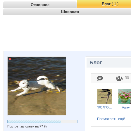
Блог
( 1 )
Основное
Шпионаж
Блог
30
*КОЛГОТКИ и БЕЛЬЕ*
Aglay
Посмотреть ещё
Портрет заполнен на 77 %