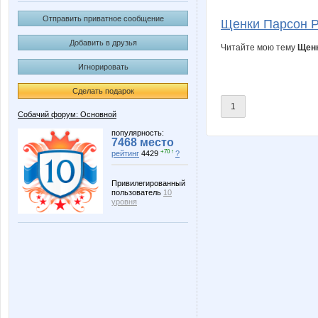
Kinelie
Lampa
Отправить приватное сообщение
Щенки Парсон Р
Добавить в друзья
Читайте мою тему
Щенк
Игнорировать
Simens
Taisiya
Сделать подарок
1
Собачий форум: Основной
kengy
ksysa
популярность:
7468 место
+70 ↑
рейтинг
4429
?
Привилегированный
пользователь
10
tanysa
бэста
уровня
Ботаник-НН
Дарёно