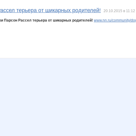
da Red
Lonza
Mamasun
Mansurik
NONKA
Natalya2907
Nathalie
ассел терьера от шикарных родителей!
20.10.2015 в 11:12
и Парсон Рассел терьера от шикарных родителей!
www.nn.ru/community/dog/
Valletta
Vasilleasa
Vick
Zabiyaka
Zyxel
_Ksenchik_
la-Belle
lana 69
lediX
lubsk
malu
mariupol
коловатик
козерожик
лелька33
маняш@
надюшк
созерцание
к
ДИЛЛИ
ДЖИНСА
Ириска*
Контактные линзы
КРАСКИ ДЕТСТВА
Лагранж