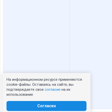
Оксанушка
Ольга-
Василиска96
Весна2
На информационном ресурсе применяются
Статистика портрета:
cookie-файлы. Оставаясь на сайте, вы
подтверждаете свое
согласие
на их
сейчас просматривают портрет - 0
использование.
зарегистрированные пользователи
посетившие портрет за 7 дней - 0
Согласен