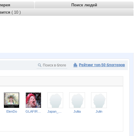
лерея
Поиск людей
вится
( 10 )
Рейтинг топ-50 блоггеров
ElenDo
GLAFIRKA
Japan_cosmetics
Juliia
Julin